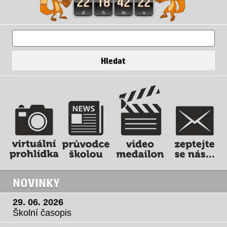
22
18
42
22
d
h
m
s
NOVINKY
29. 06. 2026
Školní časopis