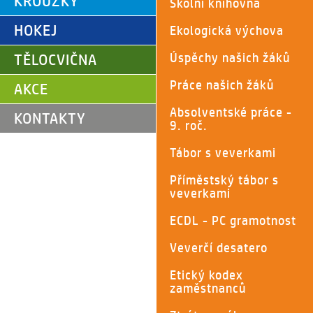
KROUŽKY
Školní knihovna
HOKEJ
Ekologická výchova
Úspěchy našich žáků
TĚLOCVIČNA
Práce našich žáků
AKCE
Absolventské práce -
KONTAKTY
9. roč.
Tábor s veverkami
Příměstský tábor s
veverkami
ECDL - PC gramotnost
Veverčí desatero
Etický kodex
zaměstnanců