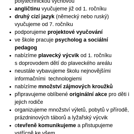
polytechnickou výchovou
angličtinu
vyučujeme již od 1. ročníku
druhý cizí jazyk
(německý nebo ruský)
vyučujeme od 7. ročníku
podporujeme
projektové vyučování
ve škole pracuje
psycholog a sociální
pedagog
nabízíme
plavecký výcvik
od 1. ročníku
s doprovodem dětí do plaveckého areálu
neustále vybavujeme školu nejnovějšími
informačními technologiemi
nabízíme
množství zájmových kroužků
připravujeme oblíbené
originální akce
pro děti i
jejich rodiče
organizujeme množství výletů, pobytů v přírodě,
prázdninových táborů a lyžařský výcvik
o
tevřeně komunikujeme
a přistupujeme
vstřícně ke všem