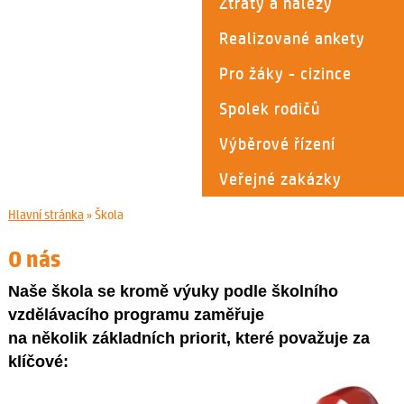
Ztráty a nálezy
Realizované ankety
Pro žáky - cizince
Spolek rodičů
Výběrové řízení
Veřejné zakázky
Hlavní stránka
»
Škola
O nás
Naše škola se kromě výuky podle školního
vzdělávacího programu zaměřuje
na několik základních priorit, které považuje za
klíčové: