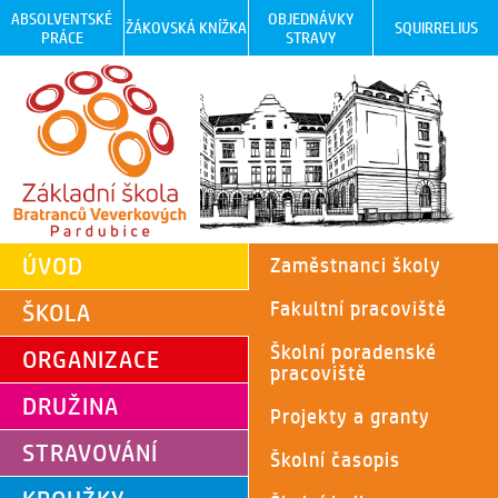
ABSOLVENTSKÉ
OBJEDNÁVKY
ŽÁKOVSKÁ KNÍŽKA
SQUIRRELIUS
PRÁCE
STRAVY
ÚVOD
Zaměstnanci školy
Fakultní pracoviště
ŠKOLA
Školní poradenské
ORGANIZACE
pracoviště
DRUŽINA
Projekty a granty
STRAVOVÁNÍ
Školní časopis