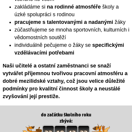
zakládáme si
na rodinné atmosféře
školy a
úzké spolupráci s rodinou
pracujeme s talentovanými a nadanými
žáky
zúčastňujeme se mnoha sportovních, kulturních i
vědomostních soutěží
individuálně pečujeme o žáky se
specifickými
vzdělávacími potřebami
Naši učitelé a ostatní zaměstnanci se snaží
vytvářet příjemnou tvořivou pracovní atmosféru a
dobré mezilidské vztahy, což jsou velice důležité
podmínky pro kvalitní činnost školy a neustálé
zvyšování její prestiže.
do začátku školního roku
zbývá: