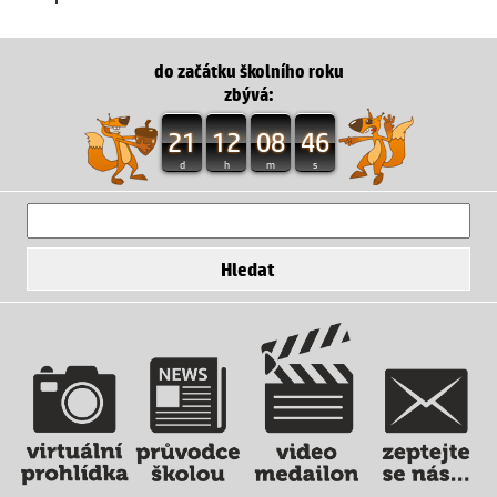
do začátku školního roku
zbývá:
21
12
08
46
d
h
m
s