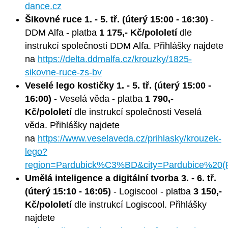
dance.cz
Šikovné ruce 1. - 5. tř. (úterý 15:00 - 16:30)
-
DDM Alfa - platba
1 175,- Kč/pololetí
dle
instrukcí společnosti DDM Alfa. Přihlášky najdete
na
https://delta.ddmalfa.cz/krouzky/1825-
sikovne-ruce-zs-bv
Veselé lego kostičky 1. - 5. tř. (úterý 15:00 -
16:00)
- Veselá věda - platba
1 790,-
Kč/pololetí
dle instrukcí společnosti Veselá
věda. Přihlášky najdete
na
https://www.veselaveda.cz/prihlasky/krouzek-
lego?
region=Pardubick%C3%BD&city=Pardubice%2
Umělá inteligence a digitální tvorba 3. - 6. tř.
(úterý 15:10 - 16:05)
- Logiscool - platba
3 150,-
Kč/pololetí
dle instrukcí Logiscool. Přihlášky
najdete