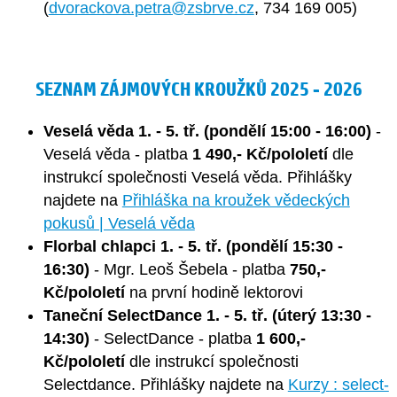
(
dvorackova.petra@zsbrve.cz
, 734 169 005)
SEZNAM ZÁJMOVÝCH KROUŽKŮ 2025 - 2026
Veselá věda 1. - 5. tř. (pondělí 15:00 - 16:00)
-
Veselá věda - platba
1 490,- Kč/pololetí
dle
instrukcí společnosti Veselá věda. Přihlášky
najdete na
Přihláška na kroužek vědeckých
pokusů | Veselá věda
Florbal chlapci 1. - 5. tř. (pondělí 15:30 -
16:30)
- Mgr. Leoš Šebela - platba
750,-
Kč/pololetí
na první hodině lektorovi
Taneční SelectDance 1. - 5. tř. (úterý 13:30 -
14:30)
- SelectDance - platba
1 600,-
Kč/pololetí
dle instrukcí společnosti
Selectdance. Přihlášky najdete na
Kurzy : select-