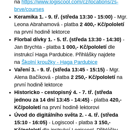
na
https://www.logiscool.com/cz/locations/zs-
brve/courses
Keramika 1. - 9. tř. (středa 13:30 - 15:00)
- Mgr.
Leona Abrahamová - platba
2 400,- Kč/pololetí
na první hodině lektorce
Florbal dívky 1. - 5. tř. (středa 13:30 - 14:30)
-
Jan Brychta - platba
1 000,- Kč/pololetí
dle
instrukcí Haga Pardubice. Přihlášky najdete
na
Školní kroužky - Haga Pardubice
Vaření 3. - 9. tř. (středa 13:45 - 15:15)
- Mgr.
Alena Bačíková - platba
2 250,- Kč/pololetí
na
první hodině lektorce
Historicko - cestopisný 4. - 7. tř. (středa
jednou za 14 dní 13:45 - 14:45)
- platba
420,-
Kč/pololetí
na první hodině lektorovi
Úvod do digitálního světa 2. - 4. tř. (středa
15:10 - 16:05)
- Logiscool - platba
3 150,-