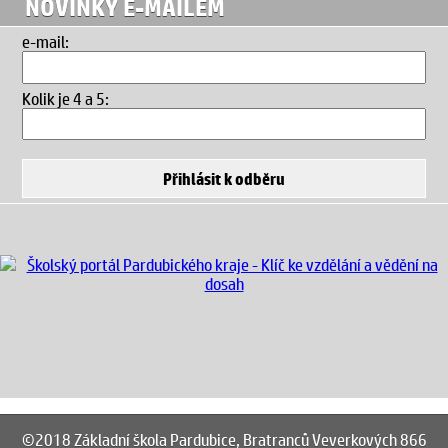
NOVINKY E-MAILEM
e-mail:
Kolik je 4 a 5
:
©2018 Základní škola Pardubice, Bratranců Veverkových 866