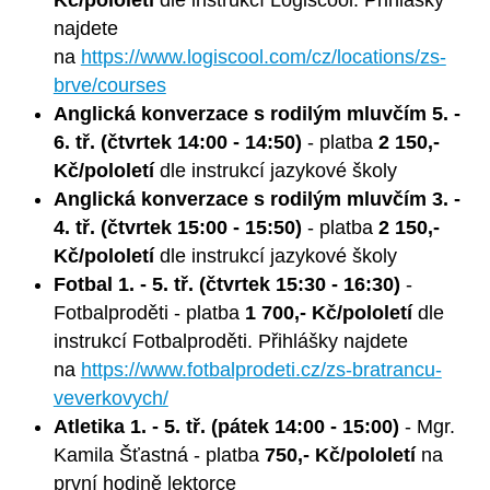
Kč/pololetí
dle instrukcí Logiscool. Přihlášky
najdete
na
https://www.logiscool.com/cz/locations/zs-
brve/courses
Anglická konverzace s rodilým mluvčím 5. -
6. tř. (čtvrtek 14:00 - 14:50)
- platba
2 150,-
Kč/pololetí
dle instrukcí jazykové školy
Anglická konverzace s rodilým mluvčím 3. -
4. tř. (čtvrtek 15:00 - 15:50)
- platba
2 150,-
Kč/pololetí
dle instrukcí jazykové školy
Fotbal 1. - 5. tř. (čtvrtek 15:30 - 16:30)
-
Fotbalproděti - platba
1 700,- Kč/pololetí
dle
instrukcí Fotbalproděti. Přihlášky najdete
na
https://www.fotbalprodeti.cz/zs-bratrancu-
veverkovych/
Atletika 1. - 5. tř. (pátek 14:00 - 15:00)
- Mgr.
Kamila Šťastná - platba
750,- Kč/pololetí
na
první hodině lektorce