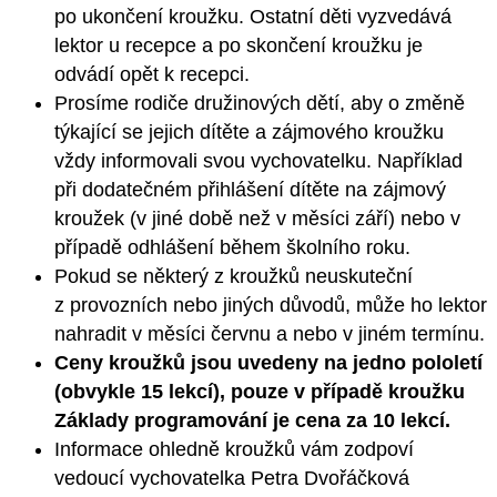
po ukončení kroužku. Ostatní děti vyzvedává
lektor u recepce a po skončení kroužku je
odvádí opět k recepci.
Prosíme rodiče družinových dětí, aby o změně
týkající se jejich dítěte a zájmového kroužku
vždy informovali svou vychovatelku. Například
při dodatečném přihlášení dítěte na zájmový
kroužek (v jiné době než v měsíci září) nebo v
případě odhlášení během školního roku.
Pokud se některý z kroužků neuskuteční
z provozních nebo jiných důvodů, může ho lektor
nahradit v měsíci červnu a nebo v jiném termínu.
Ceny kroužků jsou uvedeny na jedno pololetí
(obvykle 15 lekcí), pouze v případě kroužku
Základy programování je cena za 10 lekcí.
Informace ohledně kroužků vám zodpoví
vedoucí vychovatelka Petra Dvořáčková