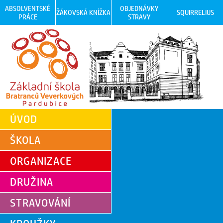
ABSOLVENTSKÉ
OBJEDNÁVKY
ŽÁKOVSKÁ KNÍŽKA
SQUIRRELIUS
PRÁCE
STRAVY
ÚVOD
ŠKOLA
ORGANIZACE
DRUŽINA
STRAVOVÁNÍ