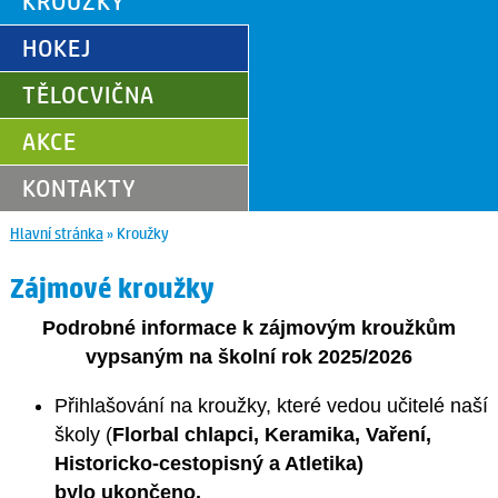
KROUŽKY
HOKEJ
TĚLOCVIČNA
AKCE
KONTAKTY
Hlavní stránka
»
Kroužky
Zájmové kroužky
Podrobné informace k zájmovým kroužkům
vypsaným na školní rok 2025/2026
Přihlašování na kroužky, které vedou učitelé naší
školy (
Florbal chlapci, Keramika, Vaření,
Historicko-cestopisný a Atletika)
bylo
ukončeno.