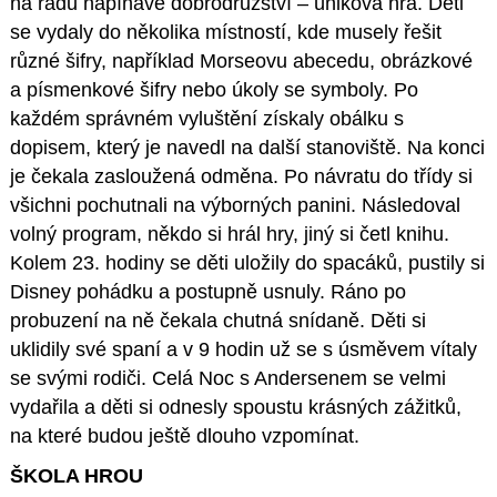
na řadu napínavé dobrodružství – úniková hra. Děti
se vydaly do několika místností, kde musely řešit
různé šifry, například Morseovu abecedu, obrázkové
a písmenkové šifry nebo úkoly se symboly. Po
každém správném vyluštění získaly obálku s
dopisem, který je navedl na další stanoviště. Na konci
je čekala zasloužená odměna. Po návratu do třídy si
všichni pochutnali na výborných panini. Následoval
volný program, někdo si hrál hry, jiný si četl knihu.
Kolem 23. hodiny se děti uložily do spacáků, pustily si
Disney pohádku a postupně usnuly. Ráno po
probuzení na ně čekala chutná snídaně. Děti si
uklidily své spaní a v 9 hodin už se s úsměvem vítaly
se svými rodiči. Celá Noc s Andersenem se velmi
vydařila a děti si odnesly spoustu krásných zážitků,
na které budou ještě dlouho vzpomínat.
ŠKOLA HROU