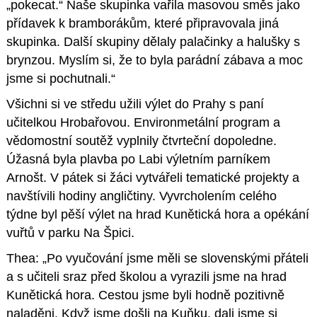
„pokecat.“ Naše skupinka vařila masovou směs jako
přídavek k bramborákům, které připravovala jiná
skupinka. Další skupiny dělaly palačinky a halušky s
brynzou. Myslím si, že to byla parádní zábava a moc
jsme si pochutnali.“
Všichni si ve středu užili výlet do Prahy s paní
učitelkou Hrobařovou. Environmetální program a
vědomostní soutěž vyplnily čtvrteční dopoledne.
Úžasná byla plavba po Labi výletním parníkem
Arnošt. V pátek si žáci vytvářeli tematické projekty a
navštívili hodiny angličtiny. Vyvrcholením celého
týdne byl pěší výlet na hrad Kunětická hora a opékání
vuřtů v parku Na Špici.
Thea: „Po vyučování jsme měli se slovenskými přáteli
a s učiteli sraz před školou a vyrazili jsme na hrad
Kunětická hora. Cestou jsme byli hodně pozitivně
naladěni. Když jsme došli na Kuňku, dali jsme si