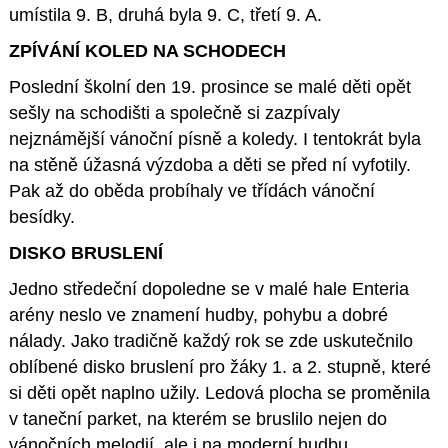
umístila 9. B, druhá byla 9. C, třetí 9. A.
ZPÍVÁNÍ KOLED NA SCHODECH
Poslední školní den 19. prosince se malé děti opět
sešly na schodišti a společně si zazpívaly
nejznámější vánoční písně a koledy. I tentokrát byla
na stěně úžasná výzdoba a děti se před ní vyfotily.
Pak až do oběda probíhaly ve třídách vánoční
besídky.
DISKO BRUSLENÍ
Jedno středeční dopoledne se v malé hale Enteria
arény neslo ve znamení hudby, pohybu a dobré
nálady. Jako tradičně každý rok se zde uskutečnilo
oblíbené disko bruslení pro žáky 1. a 2. stupně, které
si děti opět naplno užily. Ledová plocha se proměnila
v taneční parket, na kterém se bruslilo nejen do
vánočních melodií, ale i na moderní hudbu.