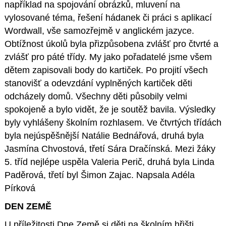
například na spojování obrázků, mluvení na
vylosované téma, řešení hádanek či práci s aplikací
Wordwall, vše samozřejmě v anglickém jazyce.
Obtížnost úkolů byla přizpůsobena zvlášť pro čtvrté a
zvlášť pro páté třídy. My jako pořadatelé jsme všem
dětem zapisovali body do kartiček. Po projití všech
stanovišť a odevzdání vyplněných kartiček děti
odcházely domů. Všechny děti působily velmi
spokojeně a bylo vidět, že je soutěž bavila. Výsledky
byly vyhlášeny školním rozhlasem. Ve čtvrtých třídách
byla nejúspěšnější Natálie Bednářová, druhá byla
Jasmína Chvostová, třetí Sára Dračínská. Mezi žáky
5. tříd nejlépe uspěla Valeria Perič, druhá byla Linda
Paděrová, třetí byl Šimon Zajac. Napsala Adéla
Pírková
DEN ZEMĚ
U příležitosti Dne Země si děti na školním hřišti