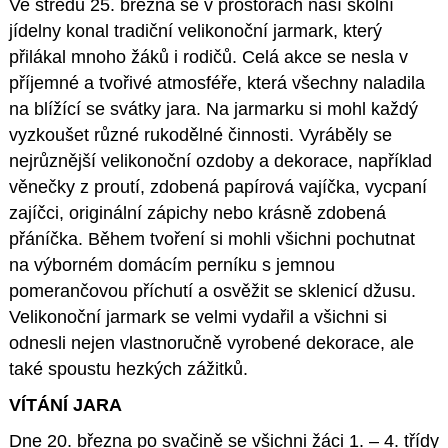
Ve středu 25. března se v prostorách naší školní
jídelny konal tradiční velikonoční jarmark, který
přilákal mnoho žáků i rodičů. Celá akce se nesla v
příjemné a tvořivé atmosféře, která všechny naladila
na blížící se svátky jara. Na jarmarku si mohl každý
vyzkoušet různé rukodělné činnosti. Vyráběly se
nejrůznější velikonoční ozdoby a dekorace, například
věnečky z proutí, zdobená papírová vajíčka, vycpaní
zajíčci, originální zápichy nebo krásně zdobená
přáníčka. Během tvoření si mohli všichni pochutnat
na výborném domácím perníku s jemnou
pomerančovou příchutí a osvěžit se sklenicí džusu.
Velikonoční jarmark se velmi vydařil a všichni si
odnesli nejen vlastnoručně vyrobené dekorace, ale
také spoustu hezkých zážitků.
VÍTÁNÍ JARA
Dne 20. března po svačině se všichni žáci 1. – 4. třídy