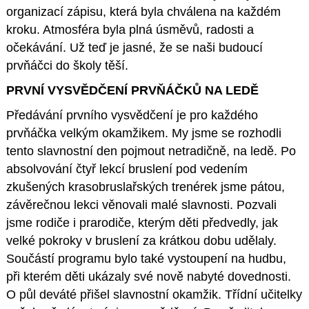
organizací zápisu, která byla chválena na každém
kroku. Atmosféra byla plná úsměvů, radosti a
očekávání. Už teď je jasné, že se naši budoucí
prvňáčci do školy těší.
PRVNÍ VYSVĚDČENÍ PRVŇÁČKŮ NA LEDĚ
Předávání prvního vysvědčení je pro každého
prvňáčka velkým okamžikem. My jsme se rozhodli
tento slavnostní den pojmout netradičně, na ledě. Po
absolvování čtyř lekcí bruslení pod vedením
zkušených krasobruslařských trenérek jsme pátou,
závěrečnou lekci věnovali malé slavnosti. Pozvali
jsme rodiče i prarodiče, kterým děti předvedly, jak
velké pokroky v bruslení za krátkou dobu udělaly.
Součástí programu bylo také vystoupení na hudbu,
při kterém děti ukázaly své nově nabyté dovednosti.
O půl deváté přišel slavnostní okamžik. Třídní učitelky