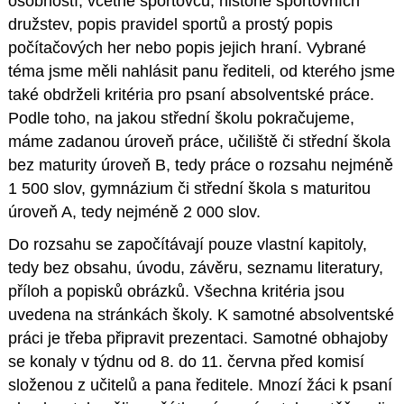
osobností, včetně sportovců, historie sportovních
družstev, popis pravidel sportů a prostý popis
počítačových her nebo popis jejich hraní. Vybrané
téma jsme měli nahlásit panu řediteli, od kterého jsme
také obdrželi kritéria pro psaní absolventské práce.
Podle toho, na jakou střední školu pokračujeme,
máme zadanou úroveň práce, učiliště či střední škola
bez maturity úroveň B, tedy práce o rozsahu nejméně
1 500 slov, gymnázium či střední škola s maturitou
úroveň A, tedy nejméně 2 000 slov.
Do rozsahu se započítávají pouze vlastní kapitoly,
tedy bez obsahu, úvodu, závěru, seznamu literatury,
příloh a popisků obrázků. Všechna kritéria jsou
uvedena na stránkách školy. K samotné absolventské
práci je třeba připravit prezentaci. Samotné obhajoby
se konaly v týdnu od 8. do 11. června před komisí
složenou z učitelů a pana ředitele. Mnozí žáci k psaní