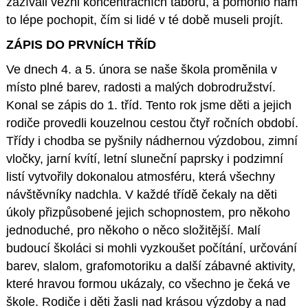
zažívali vězni koncentračních táborů, a pomohlo nám
to lépe pochopit, čím si lidé v té době museli projít.
ZÁPIS DO PRVNÍCH TŘÍD
Ve dnech 4. a 5. února se naše škola proměnila v
místo plné barev, radosti a malých dobrodružství.
Konal se zápis do 1. tříd. Tento rok jsme děti a jejich
rodiče provedli kouzelnou cestou čtyř ročních období.
Třídy i chodba se pyšnily nádhernou výzdobou, zimní
vločky, jarní kvítí, letní sluneční paprsky i podzimní
listí vytvořily dokonalou atmosféru, která všechny
návštěvníky nadchla. V každé třídě čekaly na děti
úkoly přizpůsobené jejich schopnostem, pro někoho
jednoduché, pro někoho o něco složitější. Malí
budoucí školáci si mohli vyzkoušet počítání, určování
barev, slalom, grafomotoriku a další zábavné aktivity,
které hravou formou ukázaly, co všechno je čeká ve
škole. Rodiče i děti žasli nad krásou výzdoby a nad