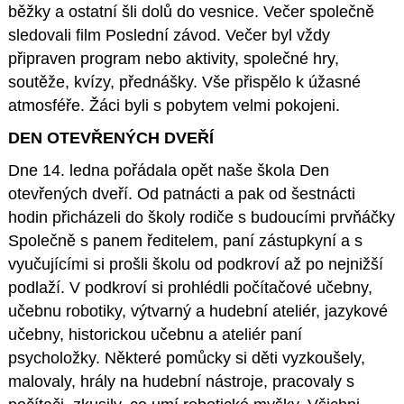
běžky a ostatní šli dolů do vesnice. Večer společně
sledovali film Poslední závod. Večer byl vždy
připraven program nebo aktivity, společné hry,
soutěže, kvízy, přednášky. Vše přispělo k úžasné
atmosféře. Žáci byli s pobytem velmi pokojeni.
DEN OTEVŘENÝCH DVEŘÍ
Dne 14. ledna pořádala opět naše škola Den
otevřených dveří. Od patnácti a pak od šestnácti
hodin přicházeli do školy rodiče s budoucími prvňáčky
Společně s panem ředitelem, paní zástupkyní a s
vyučujícími si prošli školu od podkroví až po nejnižší
podlaží. V podkroví si prohlédli počítačové učebny,
učebnu robotiky, výtvarný a hudební ateliér, jazykové
učebny, historickou učebnu a ateliér paní
psycholožky. Některé pomůcky si děti vyzkoušely,
malovaly, hrály na hudební nástroje, pracovaly s