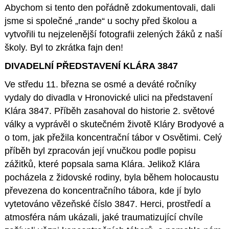
Abychom si tento den pořádně zdokumentovali, dali
jsme si společné „rande“ u sochy před školou a
vytvořili tu nejzelenější fotografii zelených žáků z naší
školy. Byl to zkrátka fajn den!
DIVADELNÍ PŘEDSTAVENÍ KLÁRA 3847
Ve středu 11. března se osmé a deváté ročníky
vydaly do divadla v Hronovické ulici na představení
Klára 3847. Příběh zasahoval do historie 2. světové
války a vyprávěl o skutečném životě Kláry Brodyové a
o tom, jak přežila koncentrační tábor v Osvětimi. Celý
příběh byl zpracován její vnučkou podle popisu
zážitků, které popsala sama Klára. Jelikož Klára
pocházela z židovské rodiny, byla během holocaustu
převezena do koncentračního tábora, kde jí bylo
vytetováno vězeňské číslo 3847. Herci, prostředí a
atmosféra nám ukázali, jaké traumatizující chvíle