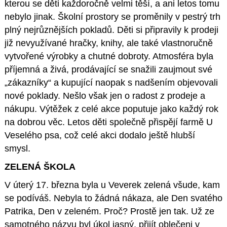
kterou se děti každoročně velmi těší, a ani letos tomu
nebylo jinak. Školní prostory se proměnily v pestrý trh
plný nejrůznějších pokladů. Děti si připravily k prodeji
již nevyužívané hračky, knihy, ale také vlastnoručně
vytvořené výrobky a chutné dobroty. Atmosféra byla
příjemná a živá, prodávající se snažili zaujmout své
„zákazníky“ a kupující naopak s nadšením objevovali
nové poklady. Nešlo však jen o radost z prodeje a
nákupu. Výtěžek z celé akce poputuje jako každý rok
na dobrou věc. Letos děti společně přispějí farmě U
Veselého psa, což celé akci dodalo ještě hlubší
smysl.
ZELENÁ ŠKOLA
V úterý 17. března byla u Veverek zelená všude, kam
se podíváš. Nebyla to žádná nákaza, ale Den svatého
Patrika, Den v zeleném. Proč? Prostě jen tak. Už ze
samotného názvu byl úkol jasný, přijít oblečeni v