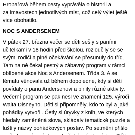
Hrobařová během cesty vyprávěla o historii a
zajímavostech jednotlivých míst, což celý výlet ještě
více obohatilo.
NOC S ANDERSENEM
V pátek 27. března večer se děti sešly s paními
učitelkami v 18 hodin před školou, rozloučily se se
svými rodiči a plné očekávání se přesunuly do tříd.
Tam na ně čekal pestrý a zábavný program v rámci
oblíbené akce Noc s Andersenem. Třída 3. A se
tématu věnovala už během dopoledne, kdy si děti
povídaly o panu Andersenovi a plnily různé aktivity.
Večerní program se pak nesl ve znamení 125. výročí
Walta Disneyho. Děti si připomněly, kdo to byl a jaké
pohádky vytvořil. Četly si úryvky z knih, ve kterých
hledaly zaměněná slova, skládaly tematické puzzle a
luštily názvy pohádkových postav. Po setmění přišlo