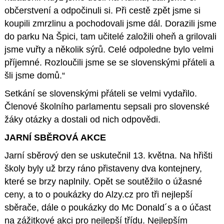
občerstvení a odpočinuli si. Při cestě zpět jsme si
koupili zmrzlinu a pochodovali jsme dál. Dorazili jsme
do parku Na Špici, tam učitelé založili oheň a grilovali
jsme vuřty a několik sýrů. Celé odpoledne bylo velmi
příjemné. Rozloučili jsme se se slovenskými přáteli a
šli jsme domů.“
Setkání se slovenskými přáteli se velmi vydařilo.
Členové školního parlamentu sepsali pro slovenské
žáky otázky a dostali od nich odpovědi.
JARNÍ SBĚROVÁ AKCE
Jarní sběrový den se uskutečnil 13. května. Na hřišti
školy byly už brzy ráno přistaveny dva kontejnery,
které se brzy naplnily. Opět se soutěžilo o úžasné
ceny, a to o poukázky do Alzy.cz pro tři nejlepší
sběrače, dále o poukázky do Mc Donald´s a o účast
na zážitkové akci pro nejlepší třídu. Nejlepším