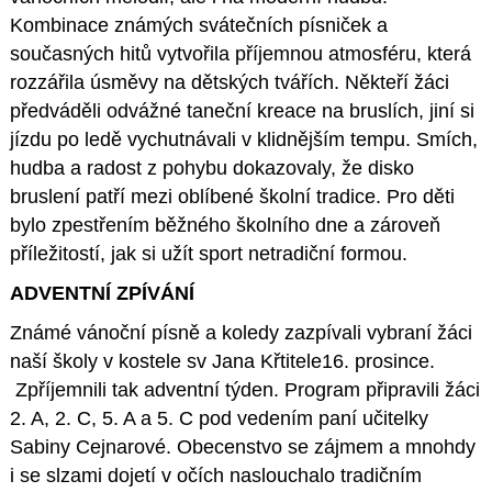
Kombinace známých svátečních písniček a
současných hitů vytvořila příjemnou atmosféru, která
rozzářila úsměvy na dětských tvářích. Někteří žáci
předváděli odvážné taneční kreace na bruslích, jiní si
jízdu po ledě vychutnávali v klidnějším tempu. Smích,
hudba a radost z pohybu dokazovaly, že disko
bruslení patří mezi oblíbené školní tradice. Pro děti
bylo zpestřením běžného školního dne a zároveň
příležitostí, jak si užít sport netradiční formou.
ADVENTNÍ ZPÍVÁNÍ
Známé vánoční písně a koledy zazpívali vybraní žáci
naší školy v kostele sv Jana Křtitele16. prosince.
Zpříjemnili tak adventní týden. Program připravili žáci
2. A, 2. C, 5. A a 5. C pod vedením paní učitelky
Sabiny Cejnarové. Obecenstvo se zájmem a mnohdy
i se slzami dojetí v očích naslouchalo tradičním