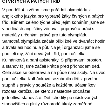
ČTVRTÝCH A PÁTÝCH TŘÍD
V pondělí 4. května jsme pořádali olympiádu z
anglického jazyka pro vybrané žáky čtvrtých a pátých
tříd. Během celého týdne před jejím konáním jsme se
v hodinách angličtiny věnovali přípravě a práci s
materiály určenými právě pro tuto olympiádu.
Samotná olympiáda začala přibližně ve dvanáct hodin
a trvala asi hodinu a půl. Na její organizaci jsme se
podíleli my, žáci devátých tříd, paní učitelka
Kulhánková a paní asistentky. S přípravami prostoru
a stanovišť jsme začali krátce před příchodem dětí.
Celá akce se odehrávala na půdě naší školy. Na úvod
paní učitelka Kulhánková seznámila děti z prvního
stupně s pravidly soutěže a každému účastníkovi
rozdala kartičku, se kterou následně obcházel
jednotlivá stanoviště. Děti chodily po očíslovaných
stanovištích a plnily různorodé úkoly zaměřené