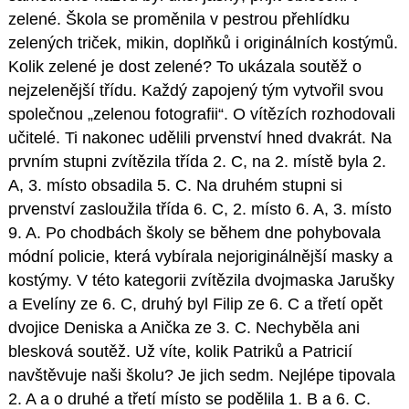
zelené. Škola se proměnila v pestrou přehlídku
zelených triček, mikin, doplňků i originálních kostýmů.
Kolik zelené je dost zelené? To ukázala soutěž o
nejzelenější třídu. Každý zapojený tým vytvořil svou
společnou „zelenou fotografii“. O vítězích rozhodovali
učitelé. Ti nakonec udělili prvenství hned dvakrát. Na
prvním stupni zvítězila třída 2. C, na 2. místě byla 2.
A, 3. místo obsadila 5. C. Na druhém stupni si
prvenství zasloužila třída 6. C, 2. místo 6. A, 3. místo
9. A. Po chodbách školy se během dne pohybovala
módní policie, která vybírala nejoriginálnější masky a
kostýmy. V této kategorii zvítězila dvojmaska Jarušky
a Evelíny ze 6. C, druhý byl Filip ze 6. C a třetí opět
dvojice Deniska a Anička ze 3. C. Nechyběla ani
blesková soutěž. Už víte, kolik Patriků a Patricií
navštěvuje naši školu? Je jich sedm. Nejlépe tipovala
2. A a o druhé a třetí místo se podělila 1. B a 6. C.