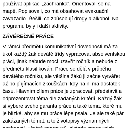
používat aplikaci „záchranka“. Orientovali se na
mapě. Popisovali, co má obsahovat evakuační
zavazadlo. Řešili, co způsobují drogy a alkohol. Na
programu byly i další aktivity.
ZÁVĚREČNÉ PRÁCE
V rámci předmětu komunikativní dovednosti má za
úkol každý žák deváté třídy vypracovat absolventskou
práci, jinak nebude moci uzavřít ročník a nebude z
předmětu klasifikován. Práce se dělá v průběhu
devátého ročníku, ale většina žáků ji začne vytvářet
až po přijímacích zkouškách, kdy na ni má dostatek
času. Hlavním cílem práce je zpracovat, představit a
odprezentovat téma dle zadaných kritérií. Každý žák
si vybere svého garanta práce a také téma, které mu
je blízké, aby se mu práce lépe psala. Je ale také pár
zakázaných témat, a to životopisy významných