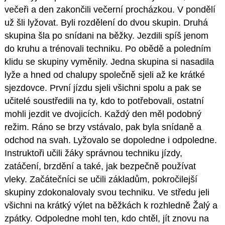
večeři a den zakončili večerní procházkou. V pondělí
už šli lyžovat. Byli rozdělení do dvou skupin. Druhá
skupina šla po snídani na běžky. Jezdili spíš jenom
do kruhu a trénovali techniku. Po obědě a poledním
klidu se skupiny vyměnily. Jedna skupina si nasadila
lyže a hned od chalupy společně sjeli až ke krátké
sjezdovce. První jízdu sjeli všichni spolu a pak se
učitelé soustředili na ty, kdo to potřebovali, ostatní
mohli jezdit ve dvojicích. Každý den měl podobný
režim. Ráno se brzy vstávalo, pak byla snídaně a
odchod na svah. Lyžovalo se dopoledne i odpoledne.
Instruktoři učili žáky správnou techniku jízdy,
zatáčení, brzdění a také, jak bezpečně používat
vleky. Začátečníci se učili základům, pokročilejší
skupiny zdokonalovaly svou techniku. Ve středu jeli
všichni na krátký výlet na běžkách k rozhledně Žalý a
zpátky. Odpoledne mohl ten, kdo chtěl, jít znovu na