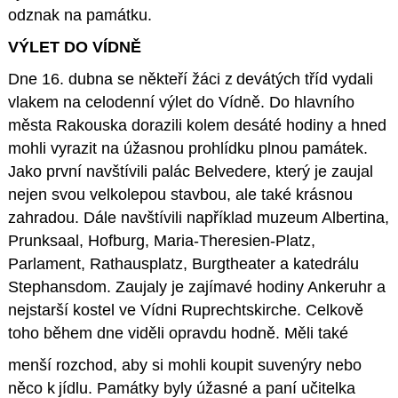
odznak na památku.
VÝLET DO VÍDNĚ
Dne 16. dubna se někteří žáci z devátých tříd vydali
vlakem na celodenní výlet do Vídně. Do hlavního
města Rakouska dorazili kolem desáté hodiny a hned
mohli vyrazit na úžasnou prohlídku plnou památek.
Jako první navštívili palác Belvedere, který je zaujal
nejen svou velkolepou stavbou, ale také krásnou
zahradou. Dále navštívili například muzeum Albertina,
Prunksaal, Hofburg, Maria-Theresien-Platz,
Parlament, Rathausplatz, Burgtheater a katedrálu
Stephansdom. Zaujaly je zajímavé hodiny Ankeruhr a
nejstarší kostel ve Vídni Ruprechtskirche. Celkově
toho během dne viděli opravdu hodně. Měli také
menší rozchod, aby si mohli koupit suvenýry nebo
něco k jídlu. Památky byly úžasné a paní učitelka