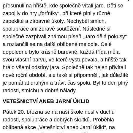
přesunuli na hřiště, kde společně vítali jaro. Děti se
zapojily do hry „forfníky“, při které plnily různé
zapeklité a zábavné úkoly. Nechyběl smích,
spolupráce ani zdravé soutěžení. Následně si
společně zazpívali známou píseň „Jaro dělá pokusy“
a roztančili se na další oblíbené melodie. Celé
dopoledne bylo krásně barevné, každá třída měla
svou vlastní barvu, ve které vystupovala, a hřiště tak
hrálo všemi odstíny jara. Společně tak nejen přivítali
nové roční období, ale také si připomněli, jak důležité
je pomáhat druhým a trávit čas spolu. Byl to den plný
radosti, smíchu a dobré nálady.
VETEŠNICTVÍ ANEB JARNÍ ÚKLID
Pátek 20. března se na naší škole nesl v duchu
radosti, spolupráce a dobrých skutků. Proběhla
oblíbená akce „Vetešnictví aneb Jarní úklid“, na