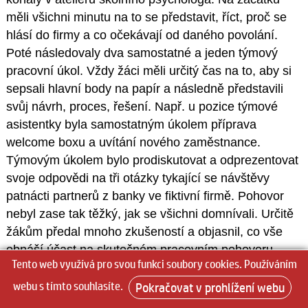
měli všichni minutu na to se představit, říct, proč se
hlásí do firmy a co očekávají od daného povolání.
Poté následovaly dva samostatné a jeden týmový
pracovní úkol. Vždy žáci měli určitý čas na to, aby si
sepsali hlavní body na papír a následně představili
svůj návrh, proces, řešení. Např. u pozice týmové
asistentky byla samostatným úkolem příprava
welcome boxu a uvítání nového zaměstnance.
Týmovým úkolem bylo prodiskutovat a odprezentovat
svoje odpovědi na tři otázky tykající se návštěvy
patnácti partnerů z banky ve fiktivní firmě. Pohovor
nebyl zase tak těžký, jak se všichni domnívali. Určitě
žákům předal mnoho zkušeností a objasnil, co vše
obnáší účast na skutečném pracovním pohovoru.
Tento web využívá pro svou funkci soubory cookies. Používáním
HAKYTO VE ŠKOLE
webu s tímto souhlasíte.
Pokračovat v prohlížení webu
Dne 11. prosince za všeobecného veselí navštívil