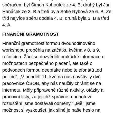
sběračem byl Šimon Kohoutek ze 4. B, druhý byl Jan
Haňáček ze 3. B a třetí byla Sofie Rybová ze 6. B. Ze
tříd nejvíce sběru dodala 4. B, druhá byla 3. B a třetí
4. A.
FINANČNÍ GRAMOTNOST
Finanční gramotnost formou dvouhodinového
workshopu proběhla na začátku května v 8. a 9.
ročnících. Žáci se dozvěděli praktické informace o
možnostech bezpečného placení, ale také o
podvodech formou deepfake nebo telefonátů „od
policie“. „V pondělí 11. května nás navštívily dvě
pracovnice ČSOB, aby nás naučily chránit se na
internetu. Měly připravené různé aktivity, otázky a
pracovní listy, za jejichž správné a pohotové
rozluštění jsme dostávali odměny.“ „Měli jsme
možnost si vyzkoušet, jak silné je naše heslo na