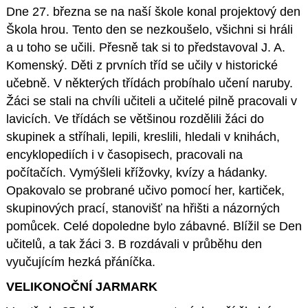
Dne 27. března se na naší škole konal projektový den
Škola hrou. Tento den se nezkoušelo, všichni si hráli
a u toho se učili. Přesně tak si to představoval J. A.
Komenský. Děti z prvních tříd se učily v historické
učebně. V některých třídách probíhalo učení naruby.
Žáci se stali na chvíli učiteli a učitelé pilně pracovali v
lavicích. Ve třídách se většinou rozdělili žáci do
skupinek a stříhali, lepili, kreslili, hledali v knihách,
encyklopediích i v časopisech, pracovali na
počítačích. Vymýšleli křížovky, kvízy a hádanky.
Opakovalo se probrané učivo pomocí her, kartiček,
skupinových prací, stanovišť na hřišti a názorných
pomůcek. Celé dopoledne bylo zábavné. Blížil se Den
učitelů, a tak žáci 3. B rozdávali v průběhu den
vyučujícím hezká přáníčka.
VELIKONOČNÍ JARMARK