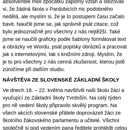
absolventek měli zpočátku záporný vztah a stěžovali
si, že žádná škola v Pardubicích nic podobného
nedělá, ale myslím si, že je to postupem času začalo
bavit. Naučili jsme se, jak správně psát citace, což
bylo jednoznačně pro všechny z nás nejtěžší. Také
jsme se naučili graficky podle šablony formátovat text
a obrázky ve Wordu, psát popisky obrázků a pracovat
jak s internetovými, tak s knižními zdroji. Myslím, že
je to pro všechny z nás cenná zkušenost, kterou jistě
zúročíme při dalším studiu.
NÁVŠTĚVA ZE SLOVENSKÉ ZÁKLADNÍ ŠKOLY
Ve dnech 18. – 22. května navštívili naši školu žáci a
vyučující ze Základní školy Tvrdošín. Na celý týden
pro ně vedení školy připravilo skvělý program. Na
všech akcích slovenské přátele doprovázeli žáci ze
školního žákovského parlamentu a učitelé. Všichni
společně si pod vedením pana ředitele prohlédli celou