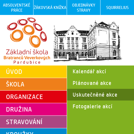
ABSOLVENTSKÉ
OBJEDNÁVKY
ŽÁKOVSKÁ KNÍŽKA
SQUIRRELIUS
PRÁCE
STRAVY
ÚVOD
Kalendář akcí
Plánované akce
ŠKOLA
Uskutečněné akce
ORGANIZACE
Fotogalerie akcí
DRUŽINA
STRAVOVÁNÍ