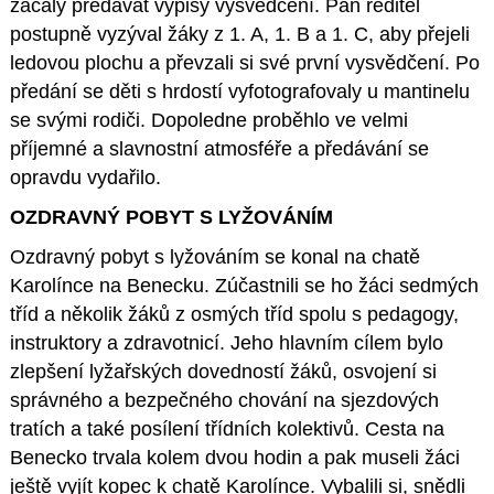
začaly předávat výpisy vysvědčení. Pan ředitel
postupně vyzýval žáky z 1. A, 1. B a 1. C, aby přejeli
ledovou plochu a převzali si své první vysvědčení. Po
předání se děti s hrdostí vyfotografovaly u mantinelu
se svými rodiči. Dopoledne proběhlo ve velmi
příjemné a slavnostní atmosféře a předávání se
opravdu vydařilo.
OZDRAVNÝ POBYT S LYŽOVÁNÍM
Ozdravný pobyt s lyžováním se konal na chatě
Karolínce na Benecku. Zúčastnili se ho žáci sedmých
tříd a několik žáků z osmých tříd spolu s pedagogy,
instruktory a zdravotnicí. Jeho hlavním cílem bylo
zlepšení lyžařských dovedností žáků, osvojení si
správného a bezpečného chování na sjezdových
tratích a také posílení třídních kolektivů. Cesta na
Benecko trvala kolem dvou hodin a pak museli žáci
ještě vyjít kopec k chatě Karolínce. Vybalili si, snědli