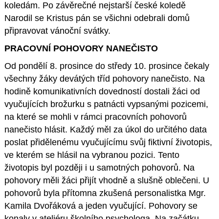
koledám. Po závěrečné nejstarší české koledě
Narodil se Kristus pán se všichni odebrali domů
připravovat vánoční svátky.
PRACOVNÍ POHOVORY NANEČISTO
Od pondělí 8. prosince do středy 10. prosince čekaly
všechny žáky devátých tříd pohovory nanečisto. Na
hodině komunikativních dovedností dostali žáci od
vyučujících brožurku s patnácti vypsanými pozicemi,
na které se mohli v rámci pracovních pohovorů
nanečisto hlásit. Každý měl za úkol do určitého data
poslat přidělenému vyučujícímu svůj fiktivní životopis,
ve kterém se hlásil na vybranou pozici. Tento
životopis byl později i u samotných pohovorů. Na
pohovory měli žáci přijít vhodně a slušně oblečeni. U
pohovorů byla přítomna zkušená personalistka Mgr.
Kamila Dvořáková a jeden vyučující. Pohovory se
konaly v ateliéru školního psychologa. Na začátku