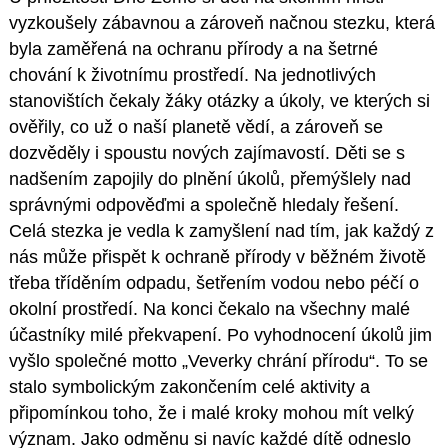
vyzkoušely zábavnou a zároveň načnou stezku, která
byla zaměřená na ochranu přírody a na šetrné
chování k životnímu prostředí. Na jednotlivých
stanovištích čekaly žáky otázky a úkoly, ve kterých si
ověřily, co už o naší planetě vědí, a zároveň se
dozvěděly i spoustu nových zajímavostí. Děti se s
nadšením zapojily do plnění úkolů, přemýšlely nad
správnými odpověďmi a společně hledaly řešení.
Celá stezka je vedla k zamyšlení nad tím, jak každý z
nás může přispět k ochraně přírody v běžném životě
třeba tříděním odpadu, šetřením vodou nebo péčí o
okolní prostředí. Na konci čekalo na všechny malé
účastníky milé překvapení. Po vyhodnocení úkolů jim
vyšlo společné motto „Veverky chrání přírodu“. To se
stalo symbolickým zakončením celé aktivity a
připomínkou toho, že i malé kroky mohou mít velký
význam. Jako odměnu si navíc každé dítě odneslo