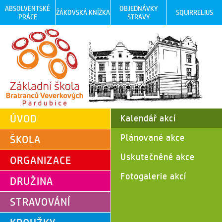
ABSOLVENTSKÉ
OBJEDNÁVKY
ŽÁKOVSKÁ KNÍŽKA
SQUIRRELIUS
PRÁCE
STRAVY
ÚVOD
Kalendář akcí
Plánované akce
ŠKOLA
Uskutečněné akce
ORGANIZACE
Fotogalerie akcí
DRUŽINA
STRAVOVÁNÍ