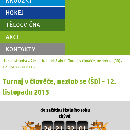
KROUŽKY
HOKEJ
TĚLOCVIČNA
AKCE
KONTAKTY
Hlavní stránka
»
Akce
»
Kalendář akcí
»
Turnaj v člověče, nezlob se (ŠD) -
12. listopadu 2015
Turnaj v člověče, nezlob se (ŠD) - 12.
listopadu 2015
do začátku školního roku
zbývá:
24
21
32
01