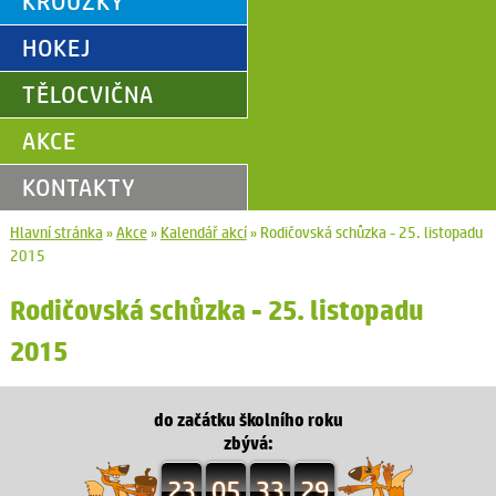
KROUŽKY
HOKEJ
TĚLOCVIČNA
AKCE
KONTAKTY
Hlavní stránka
»
Akce
»
Kalendář akcí
»
Rodičovská schůzka - 25. listopadu
2015
Rodičovská schůzka - 25. listopadu
2015
do začátku školního roku
zbývá:
23
05
33
29