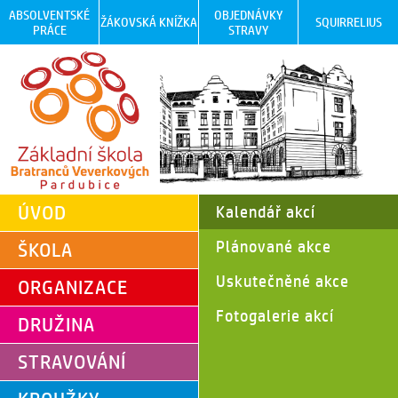
ABSOLVENTSKÉ
OBJEDNÁVKY
ŽÁKOVSKÁ KNÍŽKA
SQUIRRELIUS
PRÁCE
STRAVY
ÚVOD
Kalendář akcí
Plánované akce
ŠKOLA
Uskutečněné akce
ORGANIZACE
Fotogalerie akcí
DRUŽINA
STRAVOVÁNÍ