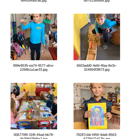
88f426fdbcad.jpg
b87013bf8a5f.jpg
999e9535-ea74-4577-afce-
6603add0-4efd-4faa-8e3c-
2268b1a1ae33.jpg
324904f3f873.jpg
006770f9-31f6-44ad-bb78-
78287cbb-f459-4da6-8563-
4b706d79dba7.jpg
6776b71d17fc.jpg