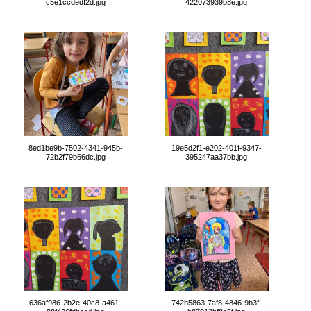
c5e1ccdedf2d.jpg
422073939b8e.jpg
8ed1be9b-7502-4341-945b-
19e5d2f1-e202-401f-9347-
72b2f79b66dc.jpg
395247aa37bb.jpg
636af986-2b2e-40c8-a461-
742b5863-7af8-4846-9b3f-