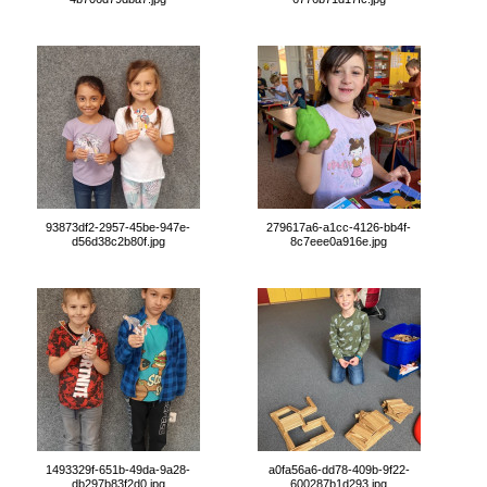
93873df2-2957-45be-947e-
279617a6-a1cc-4126-bb4f-
d56d38c2b80f.jpg
8c7eee0a916e.jpg
1493329f-651b-49da-9a28-
a0fa56a6-dd78-409b-9f22-
db297b83f2d0.jpg
600287b1d293.jpg