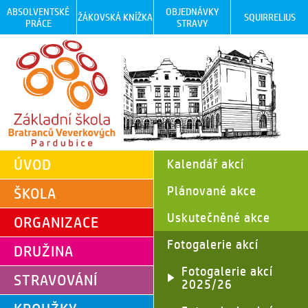
ABSOLVENTSKÉ
OBJEDNÁVKY
ŽÁKOVSKÁ KNÍŽKA
SQUIRRELIUS
PRÁCE
STRAVY
ÚVOD
Kalendář akcí
Plánované akce
ŠKOLA
Uskutečněné akce
ORGANIZACE
Fotogalerie akcí
DRUŽINA
Fotogalerie akcí
STRAVOVÁNÍ
2025/26