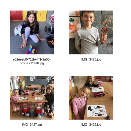
e32eeab0-711b-4ff1-9a06-
IMG_3425.jpg
f21c93c2b9f6.jpg
IMG_3427.jpg
IMG_3429.jpg