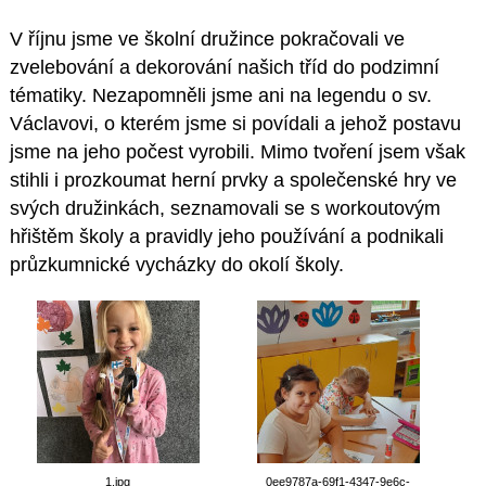
V říjnu jsme ve školní družince pokračovali ve
zvelebování a dekorování našich tříd do podzimní
tématiky. Nezapomněli jsme ani na legendu o sv.
Václavovi, o kterém jsme si povídali a jehož postavu
jsme na jeho počest vyrobili. Mimo tvoření jsem však
stihli i prozkoumat herní prvky a společenské hry ve
svých družinkách, seznamovali se s workoutovým
hřištěm školy a pravidly jeho používání a podnikali
průzkumnické vycházky do okolí školy.
1.jpg
0ee9787a-69f1-4347-9e6c-