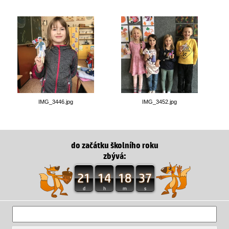
IMG_3446.jpg
IMG_3452.jpg
do začátku školního roku
zbývá:
21
14
18
36
d
h
m
s