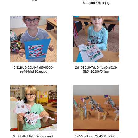
6cb2dfd001e9.jpg
0f91f8c5-25b8-4a85-9638-
2d482319-7dc3-4ca0-a813-
ea4d4da990aa.jpg
5b5410206f3f.jpg
3ec8bdbd-87df-49ec-aaa3-
3e55a717-ef75-45d1-b320-