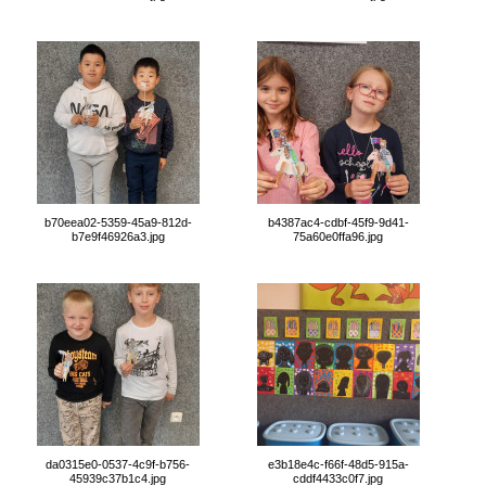
b70eea02-5359-45a9-812d-
b4387ac4-cdbf-45f9-9d41-
b7e9f46926a3.jpg
75a60e0ffa96.jpg
da0315e0-0537-4c9f-b756-
e3b18e4c-f66f-48d5-915a-
45939c37b1c4.jpg
cddf4433c0f7.jpg