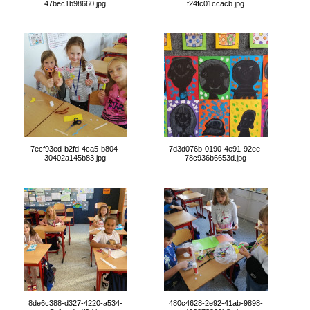
47bec1b98660.jpg
f24fc01ccacb.jpg
7ecf93ed-b2fd-4ca5-b804-
7d3d076b-0190-4e91-92ee-
30402a145b83.jpg
78c936b6653d.jpg
8de6c388-d327-4220-a534-
480c4628-2e92-41ab-9898-