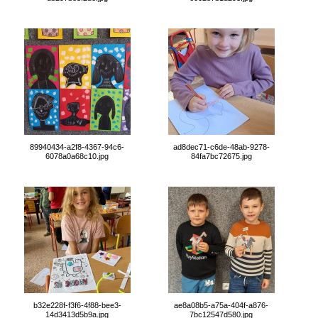
89940434-a2f8-4367-94c6-
ad8dec71-c6de-48ab-9278-
6078a0a68c10.jpg
84fa7bc72675.jpg
b32e228f-f3f6-4f88-bee3-
ae8a08b5-a75a-404f-a876-
14d3413d5b9a.jpg
7bc12547d580.jpg