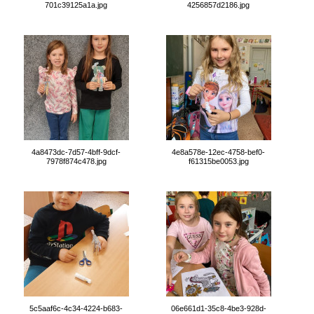
701c39125a1a.jpg
4256857d2186.jpg
4a8473dc-7d57-4bff-9dcf-
4e8a578e-12ec-4758-bef0-
7978f874c478.jpg
f61315be0053.jpg
5c5aaf6c-4c34-4224-b683-
06e661d1-35c8-4be3-928d-