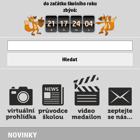
do začátku školního roku
zbývá:
21
17
24
04
d
h
m
s
NOVINKY