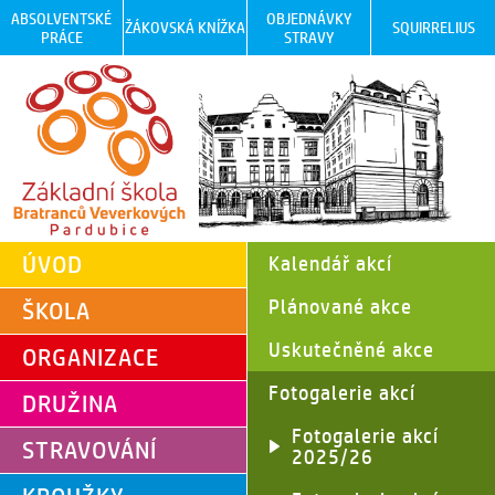
ABSOLVENTSKÉ
OBJEDNÁVKY
ŽÁKOVSKÁ KNÍŽKA
SQUIRRELIUS
PRÁCE
STRAVY
ÚVOD
Kalendář akcí
Plánované akce
ŠKOLA
Uskutečněné akce
ORGANIZACE
Fotogalerie akcí
DRUŽINA
Fotogalerie akcí
STRAVOVÁNÍ
2025/26