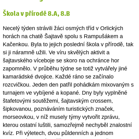
Škola v přírodě 8.A, 8.B
Necelý týden strávili žáci osmých tříd v Orlických
horách na chatě Šajtavě spolu s Rampušákem a
Kačenkou. Byla to jejich poslední škola v přírodě, tak
si ji náramně užili. Ve víru skvělých aktivit a
šajtavského víceboje se skoro na ochránce hor
zapomnělo. V průběhu týdne se totiž vytvářely jiné
kamarádské dvojice. Každé ráno se začínalo
rozcvičkou. Jeden den patřil pohádkám mixovaným s
turnajem ve vybíjené a kopané. Dny byly vyplněné
štafetovými soutěžemi, šajtavským crossem,
šipkovanou, poznáváním turistických značek,
morseovkou, v níž musely týmy vytvořit zprávu,
kterou ostatní luštili, samozřejmě nechyběl znalostní
kvíz. Při výletech, dvou půldenních a jednom