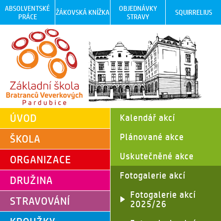
ABSOLVENTSKÉ
OBJEDNÁVKY
ŽÁKOVSKÁ KNÍŽKA
SQUIRRELIUS
PRÁCE
STRAVY
ÚVOD
Kalendář akcí
Plánované akce
ŠKOLA
Uskutečněné akce
ORGANIZACE
Fotogalerie akcí
DRUŽINA
Fotogalerie akcí
STRAVOVÁNÍ
2025/26