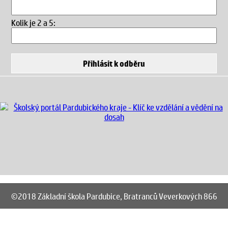
Kolik je 2 a 5
:
©2018 Základní škola Pardubice, Bratranců Veverkových 866