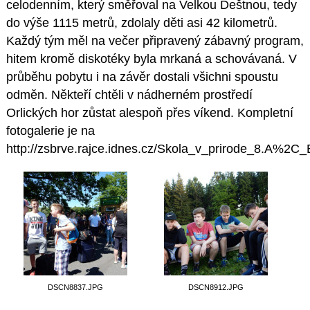
celodenním, který směřoval na Velkou Deštnou, tedy
do výše 1115 metrů, zdolaly děti asi 42 kilometrů.
Každý tým měl na večer připravený zábavný program,
hitem kromě diskotéky byla mrkaná a schovávaná. V
průběhu pobytu i na závěr dostali všichni spoustu
odměn. Někteří chtěli v nádherném prostředí
Orlických hor zůstat alespoň přes víkend. Kompletní
fotogalerie je na
http://zsbrve.rajce.idnes.cz/Skola_v_prirode_8.A%2C_
DSCN8837.JPG
DSCN8912.JPG