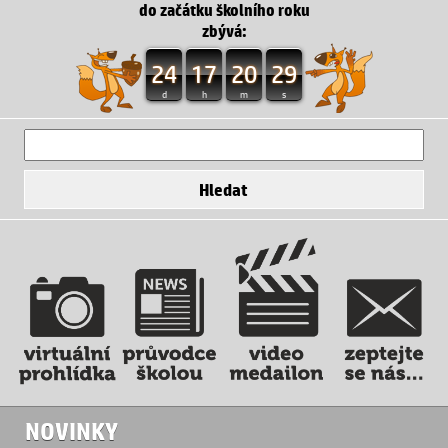
do začátku školního roku
zbývá:
24
17
20
27
d
h
m
s
NOVINKY