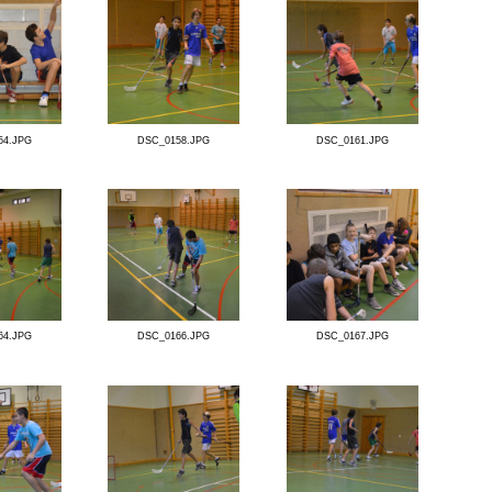
Detail fotogalerie
Florbal 7.A, 7.B
DSC_0154.JPG
DSC_0158.JPG