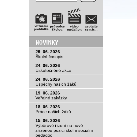
25
d
DSC_0161.JPG
NOVIN
29. 06. 2
Školní ča
24. 06. 2
Uskutečn
24. 06. 2