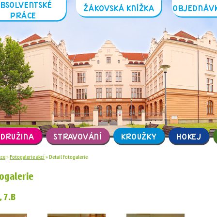
ABSOLVENTSKÉ
ŽÁKOVSKÁ 
PRÁCE
IZACE
DRUŽINA
STRAVOVÁNÍ
K
Hlavní stránka
»
Akce
»
Fotogalerie akcí
»
Detail fotogalerie