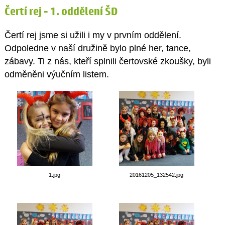
Čertí rej - 1. oddělení ŠD
Čertí rej jsme si užili i my v prvním oddělení.
Odpoledne v naší družině bylo plné her, tance,
zábavy. Ti z nás, kteří splnili čertovské zkoušky, byli
odměněni výučním listem.
1.jpg
20161205_132542.jpg