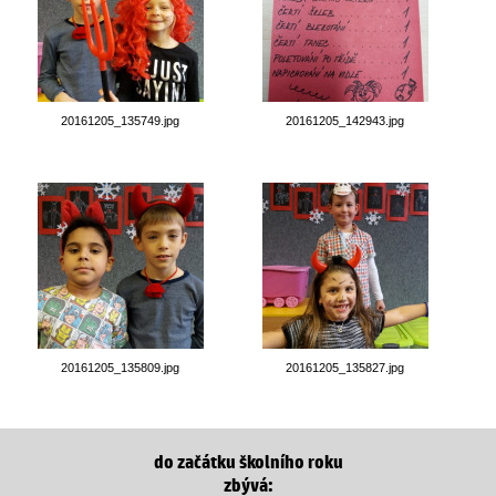
20161205_135749.jpg
20161205_142943.jpg
20161205_135809.jpg
20161205_135827.jpg
do začátku školního roku
zbývá: