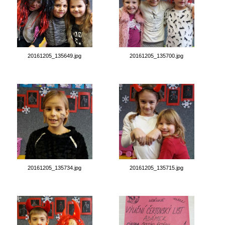
20161205_135649.jpg
20161205_135700.jpg
20161205_135734.jpg
20161205_135715.jpg