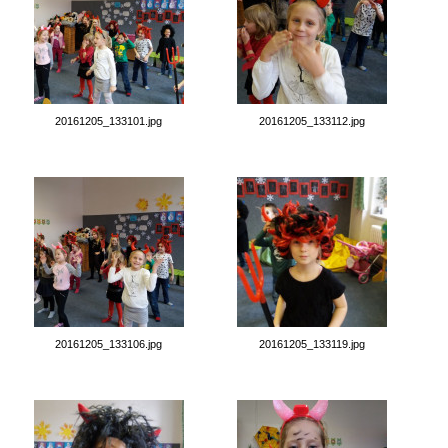
20161205_133101.jpg
20161205_133112.jpg
20161205_133106.jpg
20161205_133119.jpg