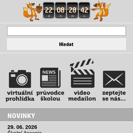
22
08
28
41
d
h
m
s
NOVINKY
29. 06. 2026