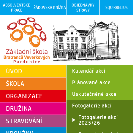
ABSOLVENTSKÉ
OBJEDNÁVKY
ŽÁKOVSKÁ KNÍŽKA
SQUIRRELIUS
PRÁCE
STRAVY
ÚVOD
Kalendář akcí
Plánované akce
ŠKOLA
Uskutečněné akce
ORGANIZACE
Fotogalerie akcí
DRUŽINA
Fotogalerie akcí
STRAVOVÁNÍ
2025/26