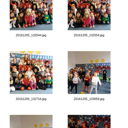
20161205_132544.jpg
20161205_132554.jpg
20161205_132716.jpg
20161205_133059.jpg