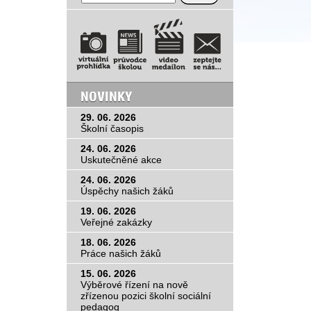
22
d
jovicích a také jsme navštívili miniZOO.
NOVIN
CIMG1729.JPG
29. 06. 2
Školní ča
24. 06. 2
Uskutečn
24. 06. 2