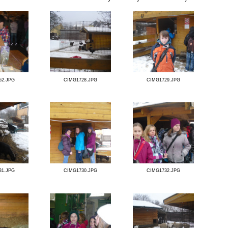
Detail fotogalerie
Návštěva svíčkárny (5.A, 5.B)
V únoru jsme se zúčastnili exkurze do svíčkárny v Šesta
CIMG1752.JPG
CIMG1728.JPG