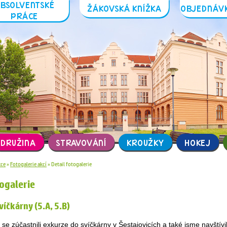
ABSOLVENTSKÉ
ŽÁKOVSKÁ 
PRÁCE
IZACE
DRUŽINA
STRAVOVÁNÍ
K
Hlavní stránka
»
Akce
»
Fotogalerie akcí
»
Detail fotogalerie