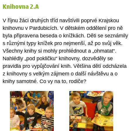
Knihovna 2.A
V říjnu žáci druhých tříd navštívili poprvé Krajskou
knihovnu v Pardubicích. V dětském oddělení pro ně
byla připravena beseda o knížkách. Děti se seznámily
s různými typy knížek pro nejmenší, až po svůj věk.
Všechny knihy si mohly prohlédnout a „ohmatat“.
Nahlédly „pod pokličku“ knihovny, dozvěděly se
pravidla pro vypůjčování knih. Většina dětí odcházela
z knihovny s velkým zájmem o další návštěvu a o
knihy samotné. Co vy na to, rodiče?