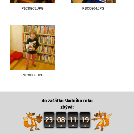
P1030903.JPG
P1030904.JPG
P1030906.JPG
do začátku školního roku
zbývá:
23
08
11
18
d
h
m
s