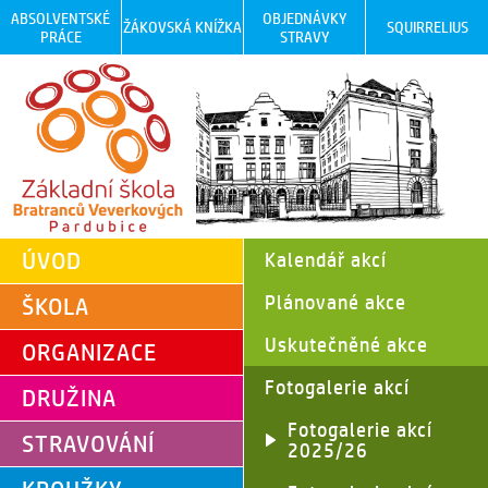
ABSOLVENTSKÉ
OBJEDNÁVKY
ŽÁKOVSKÁ KNÍŽKA
SQUIRRELIUS
PRÁCE
STRAVY
ÚVOD
Kalendář akcí
Plánované akce
ŠKOLA
Uskutečněné akce
ORGANIZACE
Fotogalerie akcí
DRUŽINA
Fotogalerie akcí
STRAVOVÁNÍ
2025/26