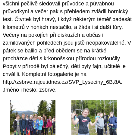
všichni pečlivě sledovali průvodce a půvabnou
průvodkyni a večer pak s přehledem zvládli hornický
test. Čtvrtek byl hravý, i když některým téměř padesát
kilometrů v nohách nestačilo, a žádali si další túry.
Večery na pokojích při diskuzích a občas i
zamilovaných pohledech jsou jistě neopakovatelné. V
pátek se balilo a před obědem se na krátké
procházce děti s krkonošskou přírodou rozloučily.
Pobyt v přírodě byl báječný, děti byly fajn, učitelé je
chválili. Kompletní fotogalerie je na
http://zsbrve.rajce.idnes.cz/SVP_Lyseciny_6B,8A.
Jméno i heslo: zsbrve.