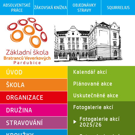
ABSOLVENTSKÉ
OBJEDNÁVKY
ŽÁKOVSKÁ KNÍŽKA
SQUIRRELIUS
PRÁCE
STRAVY
ÚVOD
Kalendář akcí
Plánované akce
ŠKOLA
Uskutečněné akce
ORGANIZACE
Fotogalerie akcí
DRUŽINA
Fotogalerie akcí
STRAVOVÁNÍ
2025/26