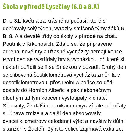
Škola v přírodě Lysečiny (6.B a 8.A)
Dne 31. května za krásného počasí, které si
dopřávaly celý týden, vyrazily smíšené týmy žáků 6.
B, 8. A a deváté třídy do školy v přírodě na chatu
Poutník v Krkonoších. Zdálo se, že připravené
adrenalinové hry a úžasné vycházky nemají konce.
První den se vystřídaly hry s vycházkou, při které si
někteří pořídili selfí se Sněžkou v pozadí. Druhý den
se slibovaná šestikilometrová vycházka změnila v
desetikilometrovou, přes Dolní Albeřice se děti
dostaly do Horních Albeřic a pak nekonečným
dlouhým táhlým kopcem vystoupaly k chatě.
Slibovaly, že další den nikam nevyrazí, ale odpočaly
si, únava zmizela a další den absolvovaly
dvacetikilometrový celodenní výlet a navštívily důlní
skanzen v Žacléři. Byla to velice zajímavá exkurze,