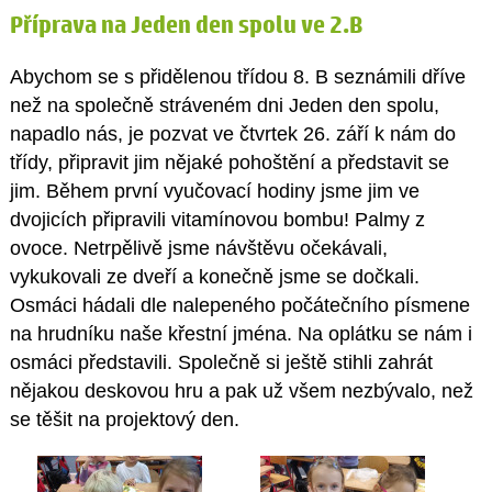
Příprava na Jeden den spolu ve 2.B
Abychom se s přidělenou třídou 8. B seznámili dříve
než na společně stráveném dni Jeden den spolu,
napadlo nás, je pozvat ve čtvrtek 26. září k nám do
třídy, připravit jim nějaké pohoštění a představit se
jim. Během první vyučovací hodiny jsme jim ve
dvojicích připravili vitamínovou bombu! Palmy z
ovoce. Netrpělivě jsme návštěvu očekávali,
vykukovali ze dveří a konečně jsme se dočkali.
Osmáci hádali dle nalepeného počátečního písmene
na hrudníku naše křestní jména. Na oplátku se nám i
osmáci představili. Společně si ještě stihli zahrát
nějakou deskovou hru a pak už všem nezbývalo, než
se těšit na projektový den.