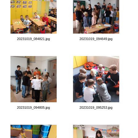
20231019_084821.jpg
20231019_094649.jpg
20231019_094805.jpg
20231019_095253.jpg