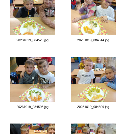
20231019_084523.jpg
20231019_084514.jpg
20231019_084503.jpg
20231019_084609.jpg