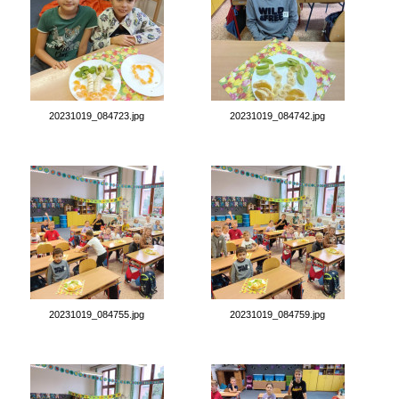
20231019_084723.jpg
20231019_084742.jpg
20231019_084755.jpg
20231019_084759.jpg