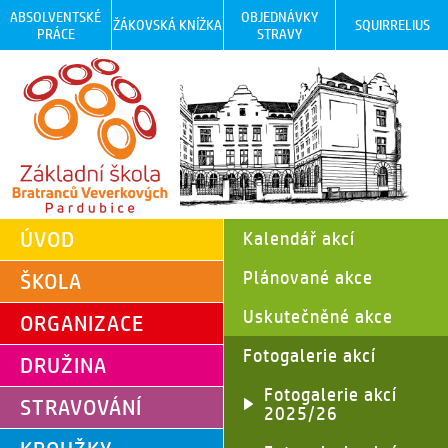
ABSOLVENTSKÉ
OBJEDNÁVKY
ŽÁKOVSKÁ KNÍŽKA
SQUIRRELIUS
PRÁCE
STRAVY
ÚVOD
Kalendář akcí
Plánované akce
ŠKOLA
Uskutečněné akce
ORGANIZACE
Fotogalerie akcí
DRUŽINA
Fotogalerie akcí
STRAVOVÁNÍ
2025/26