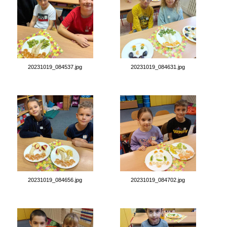
20231019_084537.jpg
20231019_084631.jpg
20231019_084656.jpg
20231019_084702.jpg