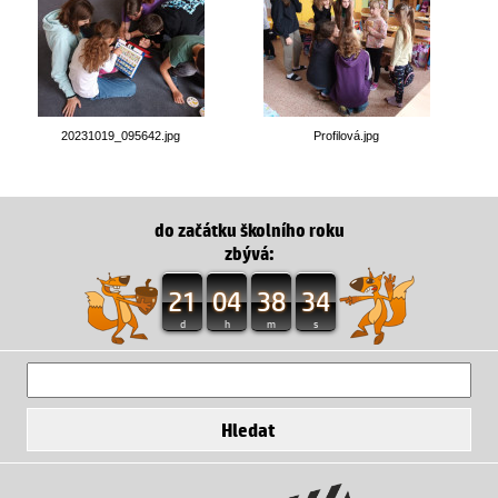
20231019_095642.jpg
Profilová.jpg
do začátku školního roku
zbývá:
21
04
38
33
d
h
m
s