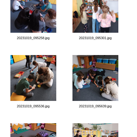
20231019_095258.jpg
20231019_095301.jpg
20231019_095536.jpg
20231019_095639.jpg