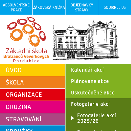
ABSOLVENTSKÉ
OBJEDNÁVKY
ŽÁKOVSKÁ KNÍŽKA
SQUIRRELIUS
PRÁCE
STRAVY
ÚVOD
Kalendář akcí
Plánované akce
ŠKOLA
Uskutečněné akce
ORGANIZACE
Fotogalerie akcí
DRUŽINA
Fotogalerie akcí
STRAVOVÁNÍ
2025/26