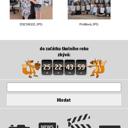
DSCN9101.JPG
Profilová.JPG
do začátku školního roku
zbývá:
25
22
43
57
d
h
m
s