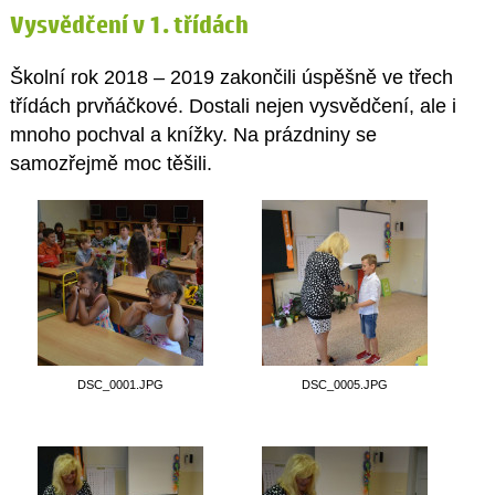
Vysvědčení v 1. třídách
Školní rok 2018 – 2019 zakončili úspěšně ve třech
třídách prvňáčkové. Dostali nejen vysvědčení, ale i
mnoho pochval a knížky. Na prázdniny se
samozřejmě moc těšili.
DSC_0001.JPG
DSC_0005.JPG