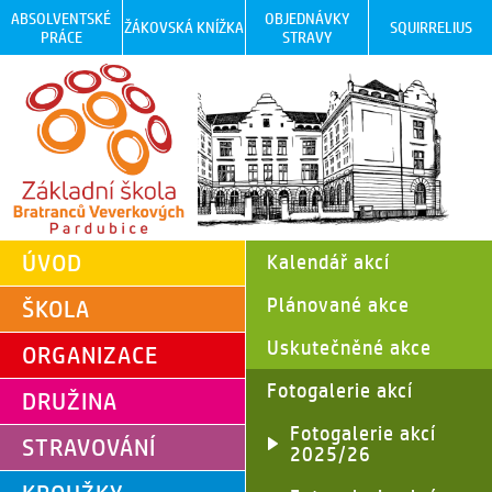
ABSOLVENTSKÉ
OBJEDNÁVKY
ŽÁKOVSKÁ KNÍŽKA
SQUIRRELIUS
PRÁCE
STRAVY
ÚVOD
Kalendář akcí
Plánované akce
ŠKOLA
Uskutečněné akce
ORGANIZACE
Fotogalerie akcí
DRUŽINA
Fotogalerie akcí
STRAVOVÁNÍ
2025/26