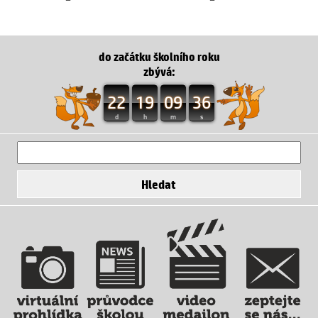
do začátku školního roku
zbývá:
22
19
09
35
d
h
m
s