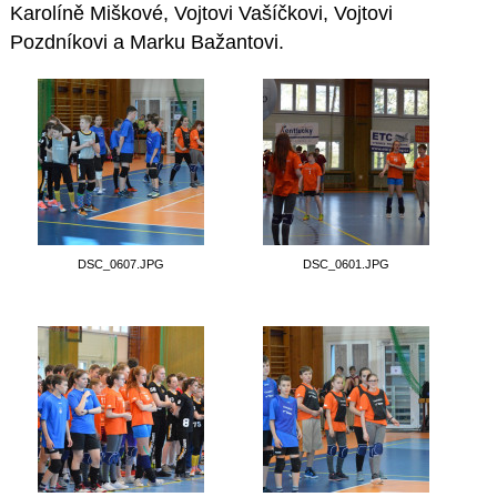
Karolíně Miškové, Vojtovi Vašíčkovi, Vojtovi
Pozdníkovi a Marku Bažantovi.
DSC_0607.JPG
DSC_0601.JPG