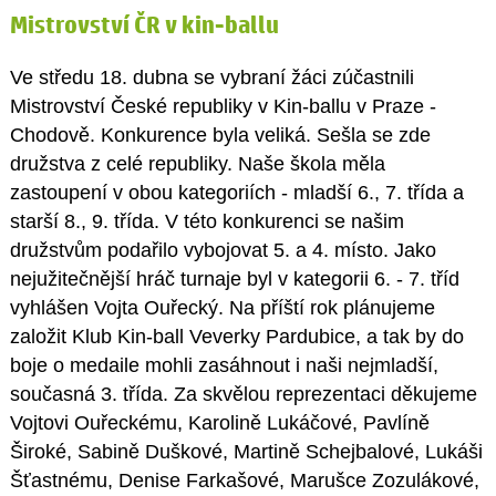
Mistrovství ČR v kin-ballu
Ve středu 18. dubna se vybraní žáci zúčastnili
Mistrovství České republiky v Kin-ballu v Praze -
Chodově. Konkurence byla veliká. Sešla se zde
družstva z celé republiky. Naše škola měla
zastoupení v obou kategoriích - mladší 6., 7. třída a
starší 8., 9. třída. V této konkurenci se našim
družstvům podařilo vybojovat 5. a 4. místo. Jako
nejužitečnější hráč turnaje byl v kategorii 6. - 7. tříd
vyhlášen Vojta Ouřecký. Na příští rok plánujeme
založit Klub Kin-ball Veverky Pardubice, a tak by do
boje o medaile mohli zasáhnout i naši nejmladší,
současná 3. třída. Za skvělou reprezentaci děkujeme
Vojtovi Ouřeckému, Karolině Lukáčové, Pavlíně
Široké, Sabině Duškové, Martině Schejbalové, Lukáši
Šťastnému, Denise Farkašové, Marušce Zozulákové,